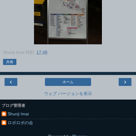
Shunji Imai
時刻:
17:48
共有
‹
›
ホーム
ウェブ バージョンを表示
ブログ管理者
Shunji Imai
ロボロボの会