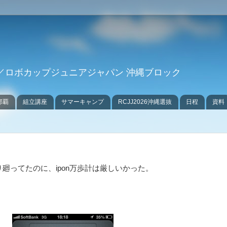
／ロボカップジュニアジャパン 沖縄ブロック
那覇
組立講座
サマーキャンプ
RCJJ2026沖縄選抜
日程
資料
廻ってたのに、ipon万歩計は厳しいかった。