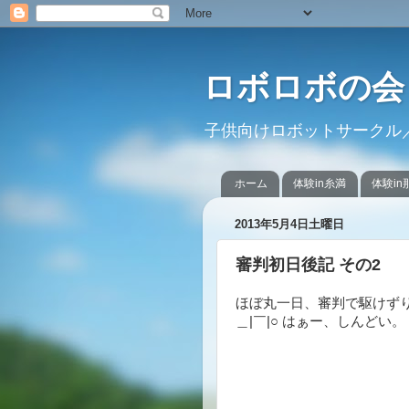
ロボロボの会
子供向けロボットサークル
ホーム
体験in糸満
体験in
2013年5月4日土曜日
審判初日後記 その2
ほぼ丸一日、審判で駆けずり
＿|￣|○ はぁー、しんどい。