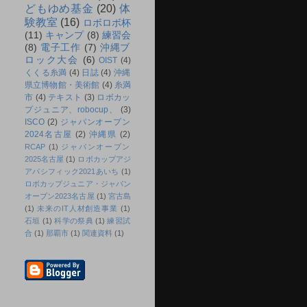
どもゆめ基金
(20)
体
験教室
(16)
ロボロボ杯
(11)
キャンプ
(8)
練習会
(8)
電子工作
(7)
沖縄ブ
ロック大会
(6)
OIST
(4)
くくる糸満
(4)
日誌
(4)
沖縄
県立博物館・美術館
(4)
糸満
市
(4)
テキスト
(3)
ロボカッ
プジュニア、robocup、
(3)
ISCO
(2)
ジャパンオープン
2024名古屋
(2)
沖縄県
(2)
RCAP
(1)
ジャパンオープン
2025名古屋
(1)
ロボカップアジ
アパシフィック2021あいち
(1)
ロボカップジュニア・ジャパン
オープン2023名古屋
(1)
宮古島
(1)
未来のIT人材創造事業
(1)
石垣
(1)
科学の祭典
(1)
練習試
合
(1)
那覇市
(1)
関連資料
(1)