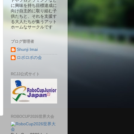
トやプログラミングなど
に興味を持ち目標達成に
向け自主的に取り組む子
供たちと、それを支援す
る大人たちが集うアット
ホームなサークルです
ブログ管理者
Shunji Imai
ロボロボの会
RCJJ公式サイト
ROBOCUP2026世界大会