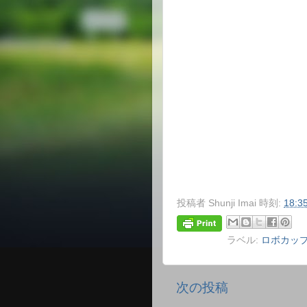
投稿者
Shunji Imai
時刻:
18:3
ラベル:
ロボカップ
次の投稿