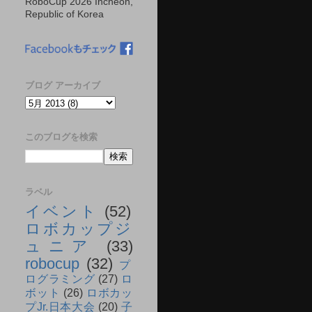
RoboCup 2026 Incheon,
Republic of Korea
ブログ アーカイブ
このブログを検索
ラベル
イベント
(52)
ロボカップジ
ュニア
(33)
robocup
(32)
プ
ログラミング
(27)
ロ
ボット
(26)
ロボカッ
プJr.日本大会
(20)
子